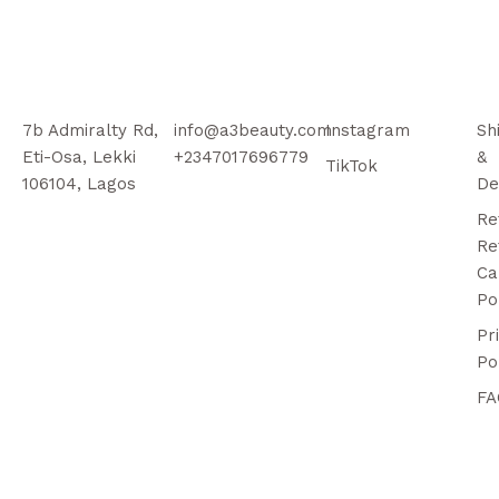
7b Admiralty Rd,
info@a3beauty.com
Instagram
Sh
Eti-Osa, Lekki
+2347017696779
&
TikTok
106104, Lagos
De
Re
Re
Ca
Po
Pr
Po
FA